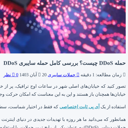
حمله DDoS چیست؟ بررسی کامل حمله سایبری DDoS
زمان مطالعه: 1 دقیقه
حملات سایبری
20 آبان 1403
0 نظر
تصور کنید که خیابان‌های اصلی شهر در ساعات اوج ترافیک، پر از خ
خیابان‌ها همچنان باز هستند و این به این معناست که امکان حرکت وجو
استفاده از یک
آی پی ثابت اختصاصی
که فقط در اختیار شماست، سطح حمله را کوچ
همانطور که می‌دانید ما هر روزه با تهدیدات جدیدی در دنیای اینترنت
حملات دیداس (DDoS) به عنوان یکی از رایج ترین حم