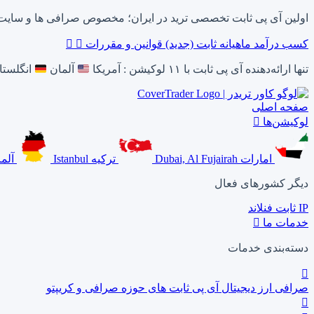
اولین آی پی ثابت تخصصی ترید در ایران؛ مخصوص صرافی ها و سایت های تحری
کسب درآمد ماهیانه ثابت (جدید)
قوانین و مقررات
تنها ارائه‌دهنده آی پی ثابت با ۱۱ لوکیشن : آمریکا
آلمان
انگلست
صفحه اصلی
لوکیشن‌ها
امارات
Dubai, Al Fujairah
ترکیه
Istanbul
آلم
دیگر کشورهای فعال
IP ثابت فنلاند
خدمات ما
دسته‌بندی خدمات
صرافی ارز دیجیتال
آی پی ثابت های حوزه صرافی و کریپتو